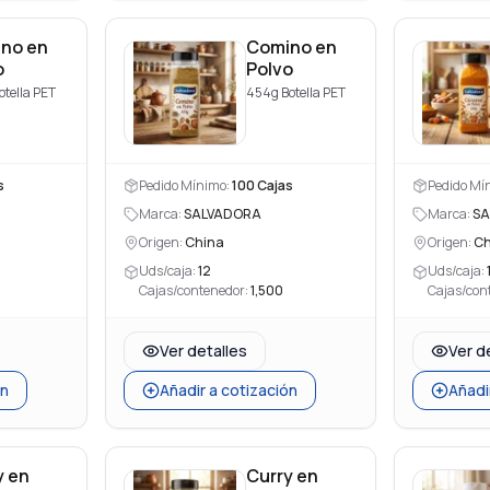
no en
Comino en
o
Polvo
otella PET
454g Botella PET
s
Pedido Mínimo:
100
Cajas
Pedido Mí
Marca:
SALVADORA
Marca:
SA
Origen:
China
Origen:
Ch
Uds/caja:
12
Uds/caja:
Cajas/contenedor:
1,500
Cajas/con
Ver detalles
Ver d
ón
Añadir a cotización
Añadi
y en
Curry en