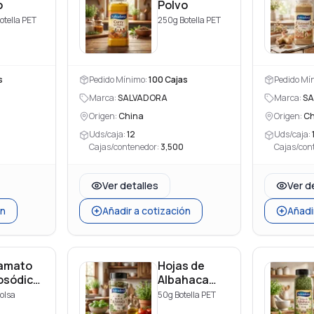
o
Polvo
otella PET
250g Botella PET
s
Pedido Mínimo:
100
Cajas
Pedido Mí
Marca:
SALVADORA
Marca:
SA
Origen:
China
Origen:
Ch
Uds/caja:
12
Uds/caja:
Cajas/contenedor:
3,500
Cajas/con
Ver detalles
Ver d
ón
Añadir a cotización
Añadi
amato
Hojas de
sódico
Albahaca
%
Trituradas
olsa
50g Botella PET
za,