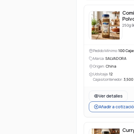
Comi
Polv
250g B
Pedido Mínimo:
100
Caja
Marca:
SALVADORA
Origen:
China
Uds/caja:
12
Cajas/contenedor:
3,500
Ver detalles
Añadir a cotizaci
Curr