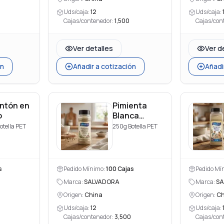
Uds/caja:
12
Uds/caja:
Cajas/contenedor:
1,500
Cajas/con
Ver detalles
Ver d
ón
Añadir a cotización
Añadi
ntón en
Pimienta
o
Blanca
Molida
otella PET
250g Botella PET
s
Pedido Mínimo:
100
Cajas
Pedido Mí
Marca:
SALVADORA
Marca:
SA
Origen:
China
Origen:
Ch
Uds/caja:
12
Uds/caja:
Cajas/contenedor:
3,500
Cajas/con