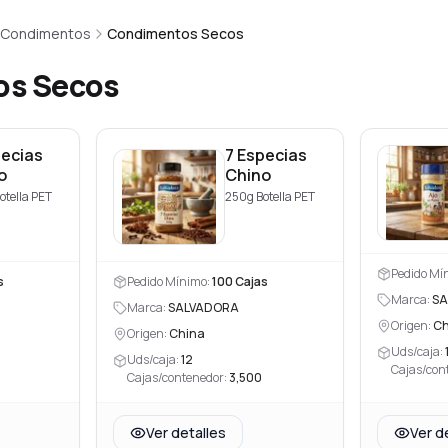
y Condimentos
Condimentos Secos
os Secos
pecias
7 Especias
o
Chino
otella PET
250g Botella PET
Pedido Mí
s
Pedido Mínimo:
100
Cajas
Marca:
SA
Marca:
SALVADORA
Origen:
Ch
Origen:
China
Uds/caja:
Uds/caja:
12
Cajas/con
Cajas/contenedor:
3,500
Ver detalles
Ver d