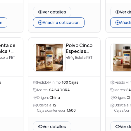
Ver detalles
Ver d
ón
Añadir a cotización
Añadi
enta de
Polvo Cinco
ica /
Especias
abita
Chinas
otella PET
454g Botella PET
olvo
(Special
pice
Edition)
er)
s
Pedido Mínimo:
100
Cajas
Pedido Mí
Marca:
SALVADORA
Marca:
SA
Origen:
China
Origen:
Ch
Uds/caja:
12
Uds/caja:
Cajas/contenedor:
1,500
Cajas/con
Ver detalles
Ver d