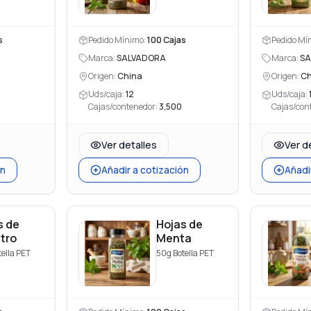
esh)
s
Pedido Mínimo:
100
Cajas
Pedido Mí
Marca:
SALVADORA
Marca:
SA
Origen:
China
Origen:
Ch
Uds/caja:
12
Uds/caja:
Cajas/contenedor:
3,500
Cajas/con
Ver detalles
Ver d
ón
Añadir a cotización
Añadi
s de
Hojas de
ntro
Menta
ella PET
50g Botella PET