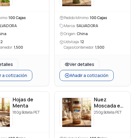
nimo:
100
Cajas
Pedido Mínimo:
100
Cajas
LVADORA
Marca:
SALVADORA
ina
Origen:
China
12
Uds/caja:
12
tenedor:
1,500
Cajas/contenedor:
1,500
etalles
Ver detalles
r a cotización
Añadir a cotización
Hojas de
Nuez
Menta
Moscada en
Polvo
180g Botella PET
250g Botella PET