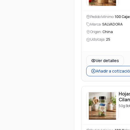
80m
Pedido Mínimo:
100
Caja
Marca:
SALVADORA
Origen:
China
Uds/caja:
25
Ver detalles
Añadir a cotizaci
Hoja
Cila
50g Bot