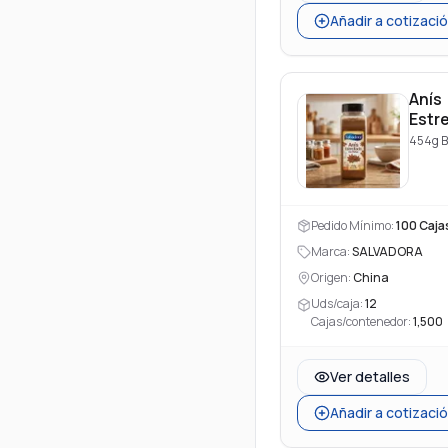
Añadir a cotizaci
Anís
Estr
Polv
454g B
Pedido Mínimo:
100
Caja
Marca:
SALVADORA
Origen:
China
Uds/caja:
12
Cajas/contenedor:
1,500
Ver detalles
Añadir a cotizaci