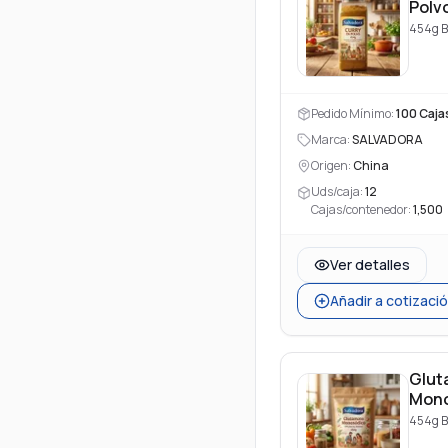
Polv
454g B
Pedido Mínimo:
100
Caja
Marca:
SALVADORA
Origen:
China
Uds/caja:
12
Cajas/contenedor:
1,500
Ver detalles
Añadir a cotizaci
Glut
Mono
(99
454g B
pure