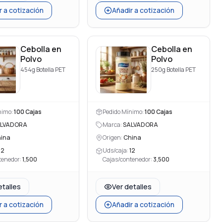
r a cotización
Añadir a cotización
Cebolla en
Cebolla en
Polvo
Polvo
454g Botella PET
250g Botella PET
nimo:
100
Cajas
Pedido Mínimo:
100
Cajas
LVADORA
Marca:
SALVADORA
ina
Origen:
China
12
Uds/caja:
12
tenedor:
1,500
Cajas/contenedor:
3,500
etalles
Ver detalles
r a cotización
Añadir a cotización