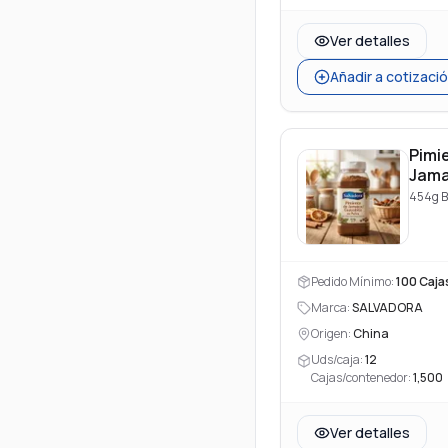
Ver detalles
Añadir a cotizaci
Pimi
Jama
Guay
454g B
en P
(Alls
Powd
Pedido Mínimo:
100
Caja
Marca:
SALVADORA
Origen:
China
Uds/caja:
12
Cajas/contenedor:
1,500
Ver detalles