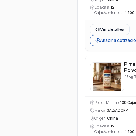
Uds/caja:
12
Cajas/contenedor:
1,500
Ver detalles
Añadir a cotizaci
Pime
Polv
454g B
Pedido Mínimo:
100
Caja
Marca:
SALVADORA
Origen:
China
Uds/caja:
12
Cajas/contenedor:
1,500