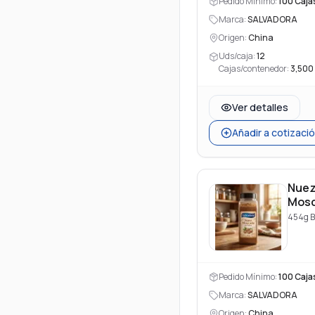
Pedido Mínimo:
100
Caja
Marca:
SALVADORA
Origen:
China
Uds/caja:
12
Cajas/contenedor:
3,500
Ver detalles
Añadir a cotizaci
Nue
Mosc
Polv
454g B
Pedido Mínimo:
100
Caja
Marca:
SALVADORA
Origen:
China