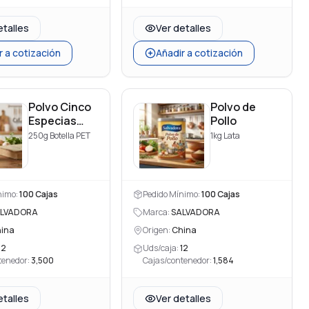
etalles
Ver detalles
r a cotización
Añadir a cotización
Polvo Cinco
Polvo de
Especias
Pollo
Chinas
250g Botella PET
1kg Lata
(Special
Edition)
nimo:
100
Cajas
Pedido Mínimo:
100
Cajas
LVADORA
Marca:
SALVADORA
ina
Origen:
China
12
Uds/caja:
12
tenedor:
3,500
Cajas/contenedor:
1,584
etalles
Ver detalles