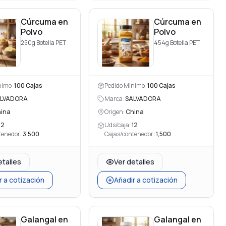
Cúrcuma en
Cúrcuma en
Polvo
Polvo
250g Botella PET
454g Botella PET
nimo:
100
Cajas
Pedido Mínimo:
100
Cajas
LVADORA
Marca:
SALVADORA
ina
Origen:
China
12
Uds/caja:
12
tenedor:
3,500
Cajas/contenedor:
1,500
etalles
Ver detalles
r a cotización
Añadir a cotización
Galangal en
Galangal en