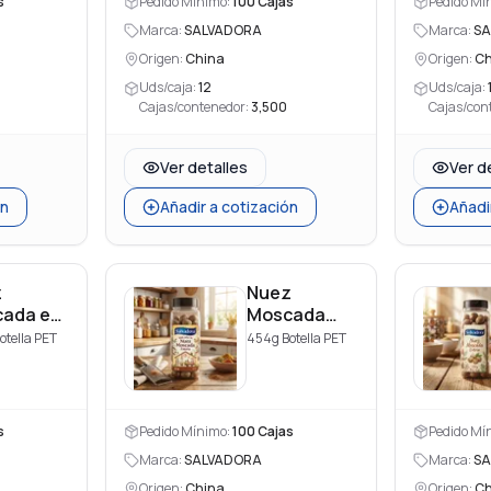
s
Pedido Mínimo:
100
Cajas
Pedido Mí
Marca:
SALVADORA
Marca:
SA
Origen:
China
Origen:
Ch
Uds/caja:
12
Uds/caja:
Cajas/contenedor:
3,500
Cajas/con
Ver detalles
Ver d
ón
Añadir a cotización
Añadi
z
Nuez
ada en
Moscada
o
Entera
otella PET
454g Botella PET
s
Pedido Mínimo:
100
Cajas
Pedido Mí
Marca:
SALVADORA
Marca:
SA
Origen:
China
Origen:
Ch