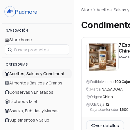
Store
Aceites, Salsas 
Padmora
Condiment
NAVEGACIÓN
Store home
7 Es
Chin
454g B
CATEGORÍAS
Aceites, Salsas y Condimentos
Pedido Mínimo:
100
Caja
Alimentos Básicos y Granos
Marca:
SALVADORA
Conservas y Enlatados
Origen:
China
Lácteos y Miel
Uds/caja:
12
Cajas/contenedor:
1,500
Snacks, Bebidas y Marcas
Suplementos y Salud
Ver detalles