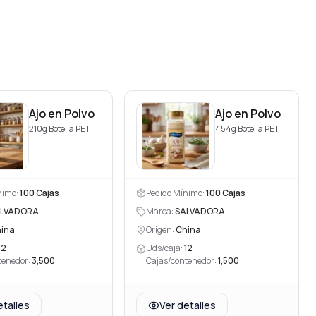
Ajo en Polvo
Ajo en Polvo
210g Botella PET
454g Botella PET
nimo:
100
Cajas
Pedido Mínimo:
100
Cajas
LVADORA
Marca:
SALVADORA
ina
Origen:
China
12
Uds/caja:
12
tenedor:
3,500
Cajas/contenedor:
1,500
etalles
Ver detalles