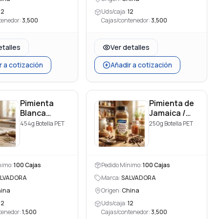
12
Uds/caja:
12
tenedor:
3,500
Cajas/contenedor:
3,500
etalles
Ver detalles
r a cotización
Añadir a cotización
Pimienta
Pimienta de
Blanca
Jamaica /
Molida
Guayabita
454g Botella PET
250g Botella PET
en Polvo
(Allspice
Powder)
nimo:
100
Cajas
Pedido Mínimo:
100
Cajas
LVADORA
Marca:
SALVADORA
ina
Origen:
China
12
Uds/caja:
12
tenedor:
1,500
Cajas/contenedor:
3,500