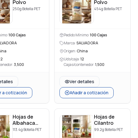
Polvo
Polvo
250g Botella PET
454g Botella PET
nimo:
100
Cajas
Pedido Mínimo:
100
Cajas
LVADORA
Marca:
SALVADORA
ina
Origen:
China
12
Uds/caja:
12
tenedor:
3,500
Cajas/contenedor:
1,500
etalles
Ver detalles
r a cotización
Añadir a cotización
Hojas de
Hojas de
Albahaca
Cilantro
Trituradas
113.4g Botella PET
99.2g Botella PET