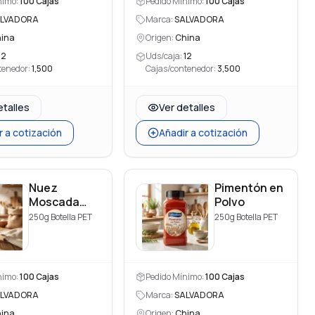
nimo:
100
Cajas
Pedido Mínimo:
100
Cajas
LVADORA
Marca:
SALVADORA
ina
Origen:
China
12
Uds/caja:
12
tenedor:
1,500
Cajas/contenedor:
3,500
etalles
Ver detalles
r a cotización
Añadir a cotización
Nuez
Pimentón en
Moscada
Polvo
Entera
250g Botella PET
250g Botella PET
nimo:
100
Cajas
Pedido Mínimo:
100
Cajas
LVADORA
Marca:
SALVADORA
ina
Origen:
China