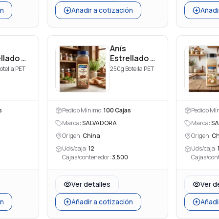
ón
Añadir a cotización
Añadi
Anís
ellado en
Estrellado en
o
Polvo
otella PET
250g Botella PET
s
Pedido Mínimo:
100
Cajas
Pedido Mí
Marca:
SALVADORA
Marca:
SA
Origen:
China
Origen:
Ch
Uds/caja:
12
Uds/caja:
Cajas/contenedor:
3,500
Cajas/con
Ver detalles
Ver d
ón
Añadir a cotización
Añadi