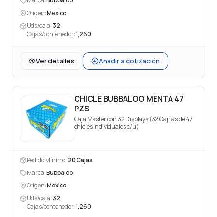
Marca:
Bubbaloo
Origen:
México
Uds/caja:
32
Cajas/contenedor:
1,260
Ver detalles
Añadir a cotización
CHICLE BUBBALOO MENTA 47
PZS
Caja Master con 32 Displays (32 Cajitas de 47
chicles individuales c/u)
Pedido Mínimo:
20
Cajas
Marca:
Bubbaloo
Origen:
México
Uds/caja:
32
Cajas/contenedor:
1,260