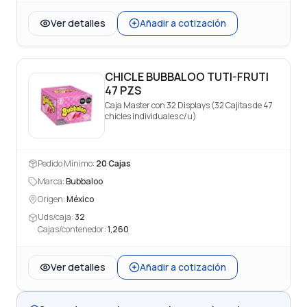
Ver detalles
Añadir a cotización
CHICLE BUBBALOO TUTI-FRUTI
47 PZS
Caja Master con 32 Displays (32 Cajitas de 47
chicles individuales c/u)
Pedido Mínimo:
20
Cajas
Marca:
Bubbaloo
Origen:
México
Uds/caja:
32
Cajas/contenedor:
1,260
Ver detalles
Añadir a cotización