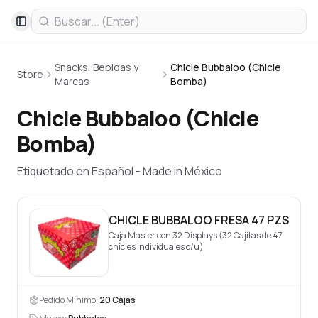
Toggle Sidebar
Snacks, Bebidas y
Chicle Bubbaloo (Chicle
Store
Marcas
Bomba)
Chicle Bubbaloo (Chicle
Bomba)
Etiquetado en Español - Made in México
CHICLE BUBBALOO FRESA 47 PZS
Caja Master con 32 Displays (32 Cajitas de 47
chicles individuales c/u)
Pedido Mínimo:
20
Cajas