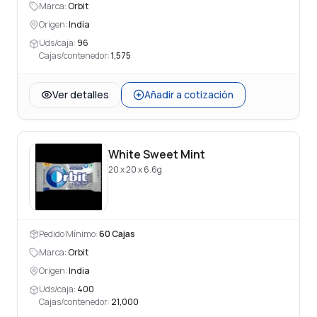
Marca:
Orbit
Origen:
India
Uds/caja:
96
Cajas/contenedor:
1,575
Ver detalles
Añadir a cotización
White Sweet Mint
20 x 20 x 6.6g
Pedido Mínimo:
60
Cajas
Marca:
Orbit
Origen:
India
Uds/caja:
400
Cajas/contenedor:
21,000