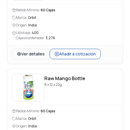
Pedido Mínimo:
60
Cajas
Marca:
Orbit
Origen:
India
Uds/caja:
400
Cajas/contenedor:
3,276
Ver detalles
Añadir a cotización
Raw Mango Bottle
8 x 12 x 22g
Pedido Mínimo:
60
Cajas
Marca:
Orbit
Origen:
India