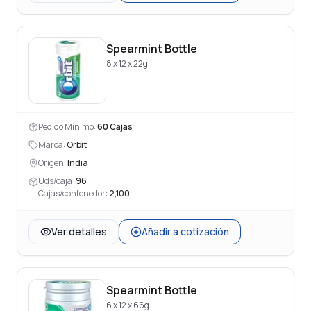
Spearmint Bottle
8 x 12 x 22g
Pedido Mínimo:
60
Cajas
Marca:
Orbit
Origen:
India
Uds/caja:
96
Cajas/contenedor:
2,100
Ver detalles
Añadir a cotización
Spearmint Bottle
6 x 12 x 66g