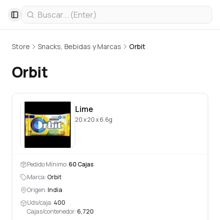
Toggle Sidebar
Store
Snacks, Bebidas y Marcas
Orbit
Orbit
Lime
20 x 20 x 6.6g
Pedido Mínimo:
60
Cajas
Marca:
Orbit
Origen:
India
Uds/caja:
400
Cajas/contenedor:
6,720