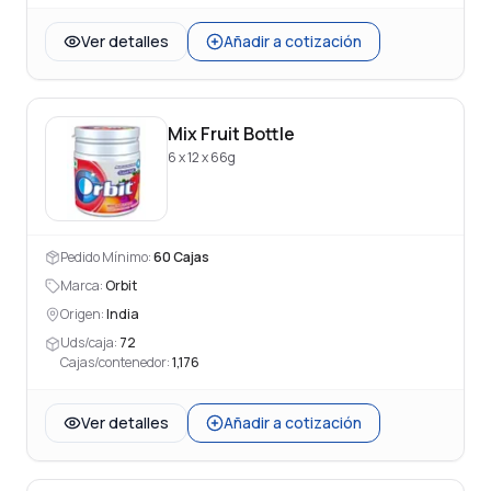
Ver detalles
Añadir a cotización
Mix Fruit Bottle
6 x 12 x 66g
Pedido Mínimo:
60
Cajas
Marca:
Orbit
Origen:
India
Uds/caja:
72
Cajas/contenedor:
1,176
Ver detalles
Añadir a cotización