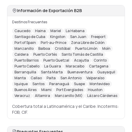
Información de Exportación B2B
Destinos Frecuentes
Caucedo
Haina
Mariel
La Habana
Santiago de Cuba
Kingston
San Juan
Freeport
Port of Spain
Port-au-Prince
Zona Libre de Colón
Manzanillo
Balboa
Cristóbal
Puerto Limón
Moín
Caldera
Puerto Cortés
Santo Tomás de Castilla
Puerto Barrios
Puerto Quetzal
Acajutla
Corinto
Puerto Cabello
La Guaira
Maracaibo
Cartagena
Barranquilla
Santa Marta
Buenaventura
Guayaquil
Manta
Callao
Paita
San Antonio
Valparaíso
Iquique
Santos
Paranaguá
Suape
Montevideo
Buenos Aires
Miami
Port Everglades
Houston
Veracruz
Altamira
Manzanillo (MX)
Lázaro Cárdenas
Cobertura total a Latinoamérica y el Caribe. Incoterms:
FOB, CIF.
Preguntas Frecuentes