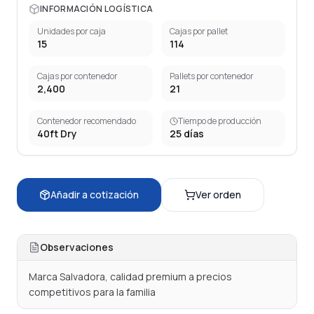
INFORMACIÓN LOGÍSTICA
Unidades por caja
Cajas por pallet
15
114
Cajas por contenedor
Pallets por contenedor
2,400
21
Contenedor recomendado
Tiempo de producción
40ft Dry
25
días
Añadir a cotización
Ver orden
Observaciones
Marca Salvadora, calidad premium a precios 
competitivos para la familia