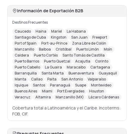
Información de Exportación B2B
Destinos Frecuentes
Caucedo
Haina
Mariel
La Habana
Santiago de Cuba
Kingston
San Juan
Freeport
Port of Spain
Port-au-Prince
Zona Libre de Colón
Manzanillo
Balboa
Cristóbal
Puerto Limón
Moín
Caldera
Puerto Cortés
Santo Tomás de Castilla
Puerto Barrios
Puerto Quetzal
Acajutla
Corinto
Puerto Cabello
La Guaira
Maracaibo
Cartagena
Barranquilla
Santa Marta
Buenaventura
Guayaquil
Manta
Callao
Paita
San Antonio
Valparaíso
Iquique
Santos
Paranaguá
Suape
Montevideo
Buenos Aires
Miami
Port Everglades
Houston
Veracruz
Altamira
Manzanillo (MX)
Lázaro Cárdenas
Cobertura total a Latinoamérica y el Caribe. Incoterms:
FOB, CIF.
Preguntas Frecuentes