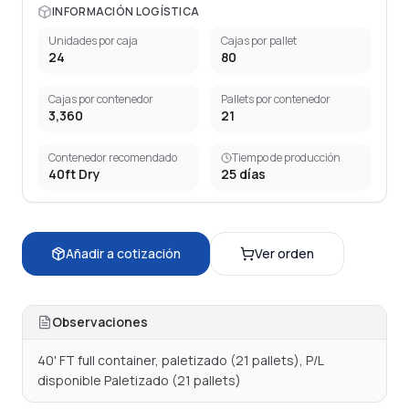
INFORMACIÓN LOGÍSTICA
Unidades por caja
Cajas por pallet
24
80
Cajas por contenedor
Pallets por contenedor
3,360
21
Contenedor recomendado
Tiempo de producción
40ft Dry
25
días
Añadir a cotización
Ver orden
Observaciones
40' FT full container, paletizado (21 pallets), P/L 
disponible Paletizado (21 pallets)