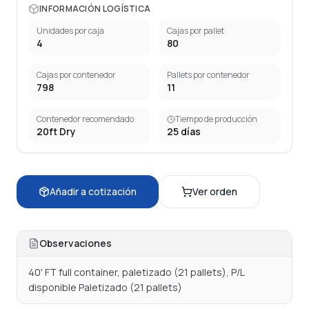
INFORMACIÓN LOGÍSTICA
Unidades por caja
Cajas por pallet
4
80
Cajas por contenedor
Pallets por contenedor
798
11
Contenedor recomendado
Tiempo de producción
20ft Dry
25
días
Añadir a cotización
Ver orden
Observaciones
40' FT full container, paletizado (21 pallets), P/L 
disponible Paletizado (21 pallets)