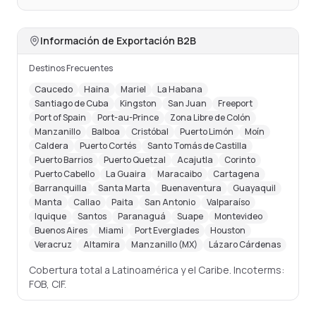
Información de Exportación B2B
Destinos Frecuentes
Caucedo
Haina
Mariel
La Habana
Santiago de Cuba
Kingston
San Juan
Freeport
Port of Spain
Port-au-Prince
Zona Libre de Colón
Manzanillo
Balboa
Cristóbal
Puerto Limón
Moín
Caldera
Puerto Cortés
Santo Tomás de Castilla
Puerto Barrios
Puerto Quetzal
Acajutla
Corinto
Puerto Cabello
La Guaira
Maracaibo
Cartagena
Barranquilla
Santa Marta
Buenaventura
Guayaquil
Manta
Callao
Paita
San Antonio
Valparaíso
Iquique
Santos
Paranaguá
Suape
Montevideo
Buenos Aires
Miami
Port Everglades
Houston
Veracruz
Altamira
Manzanillo (MX)
Lázaro Cárdenas
Cobertura total a Latinoamérica y el Caribe. Incoterms:
FOB, CIF.