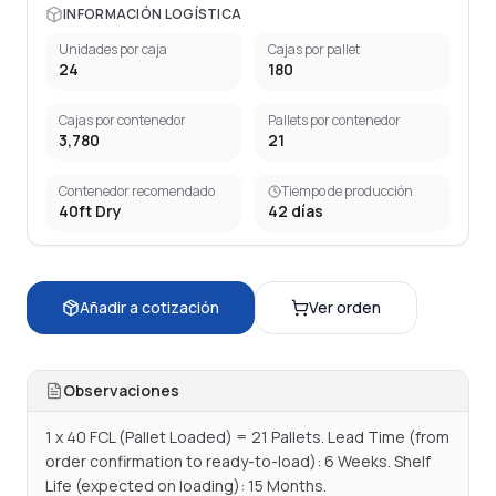
INFORMACIÓN LOGÍSTICA
Unidades por caja
Cajas por pallet
24
180
Cajas por contenedor
Pallets por contenedor
3,780
21
Contenedor recomendado
Tiempo de producción
40ft Dry
42
días
Añadir a cotización
Ver orden
Observaciones
1 x 40 FCL (Pallet Loaded) = 21 Pallets. Lead Time (from 
order confirmation to ready-to-load): 6 Weeks. Shelf 
Life (expected on loading): 15 Months.