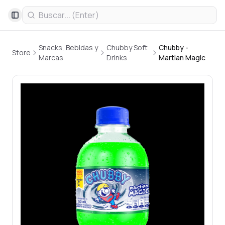
Toggle Sidebar
Snacks, Bebidas y
Chubby Soft
Chubby -
Store
Marcas
Drinks
Martian Magic