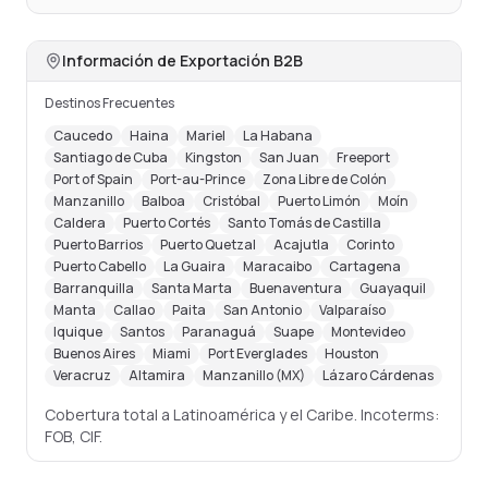
Información de Exportación B2B
Destinos Frecuentes
Caucedo
Haina
Mariel
La Habana
Santiago de Cuba
Kingston
San Juan
Freeport
Port of Spain
Port-au-Prince
Zona Libre de Colón
Manzanillo
Balboa
Cristóbal
Puerto Limón
Moín
Caldera
Puerto Cortés
Santo Tomás de Castilla
Puerto Barrios
Puerto Quetzal
Acajutla
Corinto
Puerto Cabello
La Guaira
Maracaibo
Cartagena
Barranquilla
Santa Marta
Buenaventura
Guayaquil
Manta
Callao
Paita
San Antonio
Valparaíso
Iquique
Santos
Paranaguá
Suape
Montevideo
Buenos Aires
Miami
Port Everglades
Houston
Veracruz
Altamira
Manzanillo (MX)
Lázaro Cárdenas
Cobertura total a Latinoamérica y el Caribe. Incoterms:
FOB, CIF.