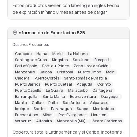
Estos productos vienen con labeling en ingles Fecha 
de expiración mínimo 8 meses antes de cargar.
Información de Exportación B2B
Destinos Frecuentes
Caucedo
Haina
Mariel
La Habana
Santiago de Cuba
Kingston
San Juan
Freeport
Port of Spain
Port-au-Prince
Zona Libre de Colón
Manzanillo
Balboa
Cristóbal
Puerto Limón
Moín
Caldera
Puerto Cortés
Santo Tomás de Castilla
Puerto Barrios
Puerto Quetzal
Acajutla
Corinto
Puerto Cabello
La Guaira
Maracaibo
Cartagena
Barranquilla
Santa Marta
Buenaventura
Guayaquil
Manta
Callao
Paita
San Antonio
Valparaíso
Iquique
Santos
Paranaguá
Suape
Montevideo
Buenos Aires
Miami
Port Everglades
Houston
Veracruz
Altamira
Manzanillo (MX)
Lázaro Cárdenas
Cobertura total a Latinoamérica y el Caribe. Incoterms: