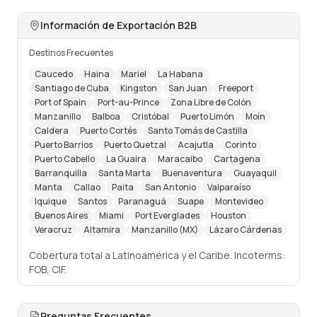
Información de Exportación B2B
Destinos Frecuentes
Caucedo
Haina
Mariel
La Habana
Santiago de Cuba
Kingston
San Juan
Freeport
Port of Spain
Port-au-Prince
Zona Libre de Colón
Manzanillo
Balboa
Cristóbal
Puerto Limón
Moín
Caldera
Puerto Cortés
Santo Tomás de Castilla
Puerto Barrios
Puerto Quetzal
Acajutla
Corinto
Puerto Cabello
La Guaira
Maracaibo
Cartagena
Barranquilla
Santa Marta
Buenaventura
Guayaquil
Manta
Callao
Paita
San Antonio
Valparaíso
Iquique
Santos
Paranaguá
Suape
Montevideo
Buenos Aires
Miami
Port Everglades
Houston
Veracruz
Altamira
Manzanillo (MX)
Lázaro Cárdenas
Cobertura total a Latinoamérica y el Caribe. Incoterms:
FOB, CIF.
Preguntas Frecuentes