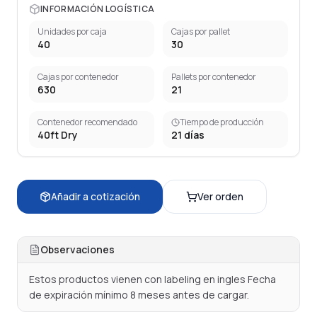
INFORMACIÓN LOGÍSTICA
Unidades por caja
Cajas por pallet
40
30
Cajas por contenedor
Pallets por contenedor
630
21
Contenedor recomendado
Tiempo de producción
40ft Dry
21
días
Añadir a cotización
Ver orden
Observaciones
Estos productos vienen con labeling en ingles Fecha 
de expiración mínimo 8 meses antes de cargar.