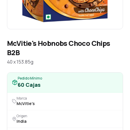
McVitie's Hobnobs Choco Chips
B2B
40 x 153.85g
Pedido Mínimo
60
Cajas
Marca
McVitie's
Origen
India