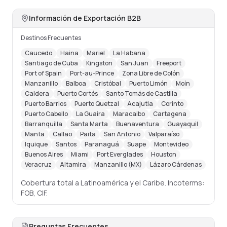
Información de Exportación B2B
Destinos Frecuentes
Caucedo
Haina
Mariel
La Habana
Santiago de Cuba
Kingston
San Juan
Freeport
Port of Spain
Port-au-Prince
Zona Libre de Colón
Manzanillo
Balboa
Cristóbal
Puerto Limón
Moín
Caldera
Puerto Cortés
Santo Tomás de Castilla
Puerto Barrios
Puerto Quetzal
Acajutla
Corinto
Puerto Cabello
La Guaira
Maracaibo
Cartagena
Barranquilla
Santa Marta
Buenaventura
Guayaquil
Manta
Callao
Paita
San Antonio
Valparaíso
Iquique
Santos
Paranaguá
Suape
Montevideo
Buenos Aires
Miami
Port Everglades
Houston
Veracruz
Altamira
Manzanillo (MX)
Lázaro Cárdenas
Cobertura total a Latinoamérica y el Caribe. Incoterms:
FOB, CIF.
Preguntas Frecuentes