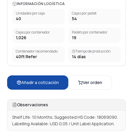
INFORMACIÓN LOGÍSTICA
Unidades por caja
Cajas por pallet
40
54
Cajas por contenedor
Pallets por contenedor
1,026
19
Contenedor recomendado
Tiempo de producción
40ft Refer
14
días
Añadir a cotización
Ver orden
Observaciones
Shelf Life: 10 Months. Suggested HS Code: 18069090. 
Labelling Available: USD 0.05 / Unit Label Application.