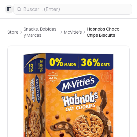
Toggle Sidebar
Snacks, Bebidas
Hobnobs Choco
Store
McVitie's
y Marcas
Chips Biscuits