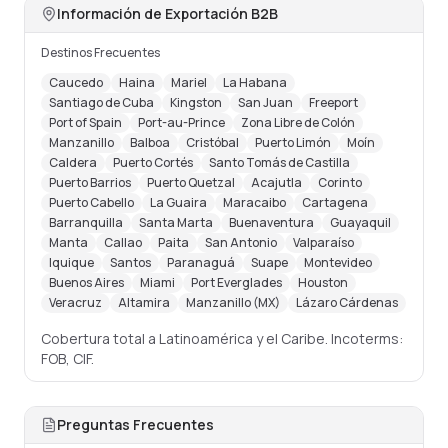
Información de Exportación B2B
Destinos Frecuentes
Caucedo
Haina
Mariel
La Habana
Santiago de Cuba
Kingston
San Juan
Freeport
Port of Spain
Port-au-Prince
Zona Libre de Colón
Manzanillo
Balboa
Cristóbal
Puerto Limón
Moín
Caldera
Puerto Cortés
Santo Tomás de Castilla
Puerto Barrios
Puerto Quetzal
Acajutla
Corinto
Puerto Cabello
La Guaira
Maracaibo
Cartagena
Barranquilla
Santa Marta
Buenaventura
Guayaquil
Manta
Callao
Paita
San Antonio
Valparaíso
Iquique
Santos
Paranaguá
Suape
Montevideo
Buenos Aires
Miami
Port Everglades
Houston
Veracruz
Altamira
Manzanillo (MX)
Lázaro Cárdenas
Cobertura total a Latinoamérica y el Caribe. Incoterms:
FOB, CIF.
Preguntas Frecuentes