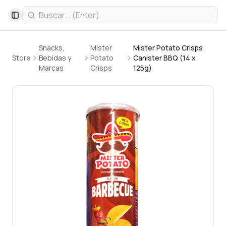
Toggle Sidebar
Snacks,
Mister
Mister Potato Crisps
Store
Bebidas y
Potato
Canister BBQ (14 x
Marcas
Crisps
125g)