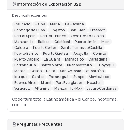
Información de Exportación B2B
Destinos Frecuentes
Caucedo
Haina
Mariel
La Habana
Santiago de Cuba
Kingston
San Juan
Freeport
Port of Spain
Port-au-Prince
Zona Libre de Colón
Manzanillo
Balboa
Cristóbal
Puerto Limón
Moín
Caldera
Puerto Cortés
Santo Tomás de Castilla
Puerto Barrios
Puerto Quetzal
Acajutla
Corinto
Puerto Cabello
La Guaira
Maracaibo
Cartagena
Barranquilla
Santa Marta
Buenaventura
Guayaquil
Manta
Callao
Paita
San Antonio
Valparaíso
Iquique
Santos
Paranaguá
Suape
Montevideo
Buenos Aires
Miami
Port Everglades
Houston
Veracruz
Altamira
Manzanillo (MX)
Lázaro Cárdenas
Cobertura total a Latinoamérica y el Caribe. Incoterms:
FOB, CIF.
Preguntas Frecuentes