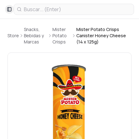
Toggle Sidebar
Snacks,
Mister
Mister Potato Crisps
Store
Bebidas y
Potato
Canister Honey Cheese
Marcas
Crisps
(14 x 125g)