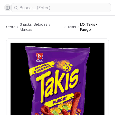
Toggle Sidebar
Snacks, Bebidas y
MX Takis -
Store
Takis
Marcas
Fuego