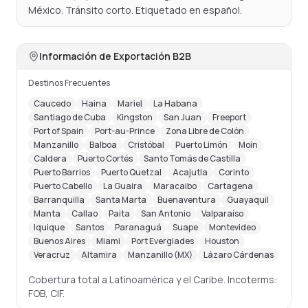
México. Tránsito corto. Etiquetado en español.
Información de Exportación B2B
Destinos Frecuentes
Caucedo
Haina
Mariel
La Habana
Santiago de Cuba
Kingston
San Juan
Freeport
Port of Spain
Port-au-Prince
Zona Libre de Colón
Manzanillo
Balboa
Cristóbal
Puerto Limón
Moín
Caldera
Puerto Cortés
Santo Tomás de Castilla
Puerto Barrios
Puerto Quetzal
Acajutla
Corinto
Puerto Cabello
La Guaira
Maracaibo
Cartagena
Barranquilla
Santa Marta
Buenaventura
Guayaquil
Manta
Callao
Paita
San Antonio
Valparaíso
Iquique
Santos
Paranaguá
Suape
Montevideo
Buenos Aires
Miami
Port Everglades
Houston
Veracruz
Altamira
Manzanillo (MX)
Lázaro Cárdenas
Cobertura total a Latinoamérica y el Caribe. Incoterms:
FOB, CIF.