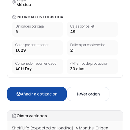
México
INFORMACIÓN LOGÍSTICA
Unidades por caja
Cajas por pallet
6
49
Cajas por contenedor
Pallets por contenedor
1,029
21
Contenedor recomendado
Tiempo de producción
40ft Dry
30
días
Añadir a cotización
Ver orden
Observaciones
Shelf Life (expected on loading): 4 Months. Origen: 