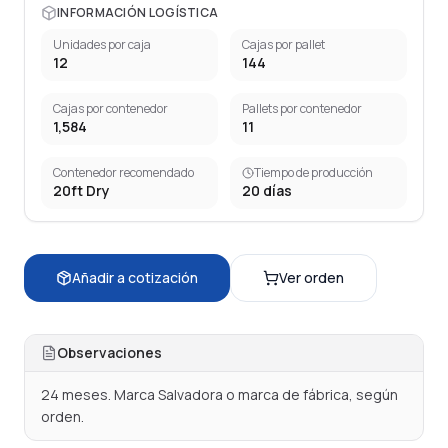
INFORMACIÓN LOGÍSTICA
Unidades por caja
Cajas por pallet
12
144
Cajas por contenedor
Pallets por contenedor
1,584
11
Contenedor recomendado
Tiempo de producción
20ft Dry
20
días
Añadir a cotización
Ver orden
Observaciones
24 meses. Marca Salvadora o marca de fábrica, según 
orden.