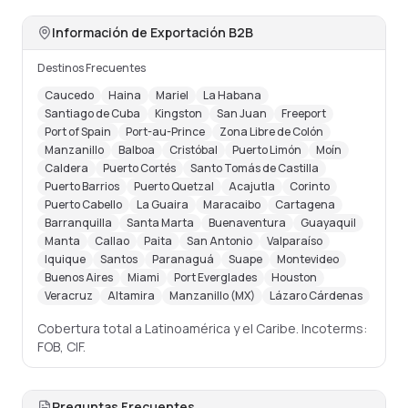
Información de Exportación B2B
Destinos Frecuentes
Caucedo
Haina
Mariel
La Habana
Santiago de Cuba
Kingston
San Juan
Freeport
Port of Spain
Port-au-Prince
Zona Libre de Colón
Manzanillo
Balboa
Cristóbal
Puerto Limón
Moín
Caldera
Puerto Cortés
Santo Tomás de Castilla
Puerto Barrios
Puerto Quetzal
Acajutla
Corinto
Puerto Cabello
La Guaira
Maracaibo
Cartagena
Barranquilla
Santa Marta
Buenaventura
Guayaquil
Manta
Callao
Paita
San Antonio
Valparaíso
Iquique
Santos
Paranaguá
Suape
Montevideo
Buenos Aires
Miami
Port Everglades
Houston
Veracruz
Altamira
Manzanillo (MX)
Lázaro Cárdenas
Cobertura total a Latinoamérica y el Caribe. Incoterms:
FOB, CIF.
Preguntas Frecuentes