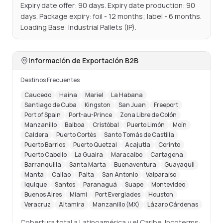
Expiry date offer: 90 days. Expiry date production: 90 
days. Package expiry: foil - 12 months; label - 6 months. 
Loading Base: Industrial Pallets (IP).
Información de Exportación B2B
Destinos Frecuentes
Caucedo
Haina
Mariel
La Habana
Santiago de Cuba
Kingston
San Juan
Freeport
Port of Spain
Port-au-Prince
Zona Libre de Colón
Manzanillo
Balboa
Cristóbal
Puerto Limón
Moín
Caldera
Puerto Cortés
Santo Tomás de Castilla
Puerto Barrios
Puerto Quetzal
Acajutla
Corinto
Puerto Cabello
La Guaira
Maracaibo
Cartagena
Barranquilla
Santa Marta
Buenaventura
Guayaquil
Manta
Callao
Paita
San Antonio
Valparaíso
Iquique
Santos
Paranaguá
Suape
Montevideo
Buenos Aires
Miami
Port Everglades
Houston
Veracruz
Altamira
Manzanillo (MX)
Lázaro Cárdenas
Cobertura total a Latinoamérica y el Caribe. Incoterms: