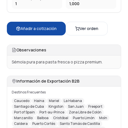
1
1,000
Añadir a cotización
Ver orden
Observaciones
Sémola pura para pasta fresca o pizza premium.
Información de Exportación B2B
Destinos Frecuentes
Caucedo
Haina
Mariel
La Habana
Santiago de Cuba
Kingston
San Juan
Freeport
Port of Spain
Port-au-Prince
Zona Libre de Colón
Manzanillo
Balboa
Cristóbal
Puerto Limón
Moín
Caldera
Puerto Cortés
Santo Tomás de Castilla