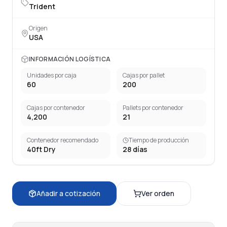
Trident
Origen
USA
INFORMACIÓN LOGÍSTICA
Unidades por caja
Cajas por pallet
60
200
Cajas por contenedor
Pallets por contenedor
4,200
21
Contenedor recomendado
Tiempo de producción
40ft Dry
28
días
Añadir a cotización
Ver orden