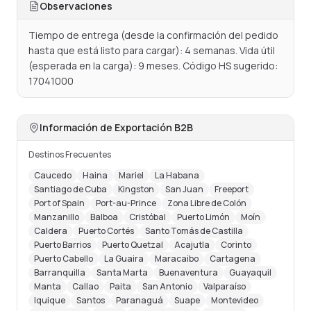
Observaciones
Tiempo de entrega (desde la confirmación del pedido 
hasta que está listo para cargar): 4 semanas. Vida útil 
(esperada en la carga): 9 meses. Código HS sugerido: 
17041000
Información de Exportación B2B
Destinos Frecuentes
Caucedo
Haina
Mariel
La Habana
Santiago de Cuba
Kingston
San Juan
Freeport
Port of Spain
Port-au-Prince
Zona Libre de Colón
Manzanillo
Balboa
Cristóbal
Puerto Limón
Moín
Caldera
Puerto Cortés
Santo Tomás de Castilla
Puerto Barrios
Puerto Quetzal
Acajutla
Corinto
Puerto Cabello
La Guaira
Maracaibo
Cartagena
Barranquilla
Santa Marta
Buenaventura
Guayaquil
Manta
Callao
Paita
San Antonio
Valparaíso
Iquique
Santos
Paranaguá
Suape
Montevideo