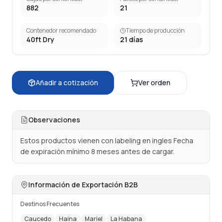
882
21
Contenedor recomendado
Tiempo de producción
40ft Dry
21
días
Añadir a cotización
Ver orden
Observaciones
Estos productos vienen con labeling en ingles Fecha 
de expiración mínimo 8 meses antes de cargar.
Información de Exportación B2B
Destinos Frecuentes
Caucedo
Haina
Mariel
La Habana