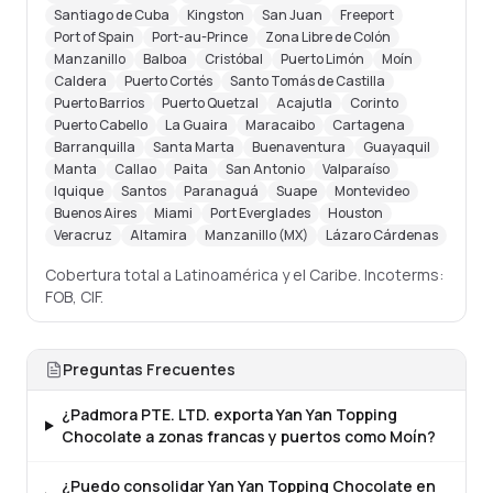
Santiago de Cuba
Kingston
San Juan
Freeport
Port of Spain
Port-au-Prince
Zona Libre de Colón
Manzanillo
Balboa
Cristóbal
Puerto Limón
Moín
Caldera
Puerto Cortés
Santo Tomás de Castilla
Puerto Barrios
Puerto Quetzal
Acajutla
Corinto
Puerto Cabello
La Guaira
Maracaibo
Cartagena
Barranquilla
Santa Marta
Buenaventura
Guayaquil
Manta
Callao
Paita
San Antonio
Valparaíso
Iquique
Santos
Paranaguá
Suape
Montevideo
Buenos Aires
Miami
Port Everglades
Houston
Veracruz
Altamira
Manzanillo (MX)
Lázaro Cárdenas
Cobertura total a Latinoamérica y el Caribe. Incoterms:
FOB, CIF.
Preguntas Frecuentes
¿Padmora PTE. LTD. exporta Yan Yan Topping
Chocolate a zonas francas y puertos como Moín?
¿Puedo consolidar Yan Yan Topping Chocolate en