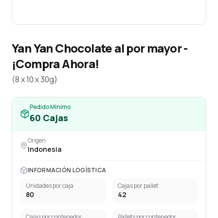
Yan Yan Chocolate al por mayor -
¡Compra Ahora!
(8 x 10 x 30g)
Pedido Mínimo
60
Cajas
Origen
Indonesia
INFORMACIÓN LOGÍSTICA
Unidades por caja
Cajas por pallet
80
42
Cajas por contenedor
Pallets por contenedor